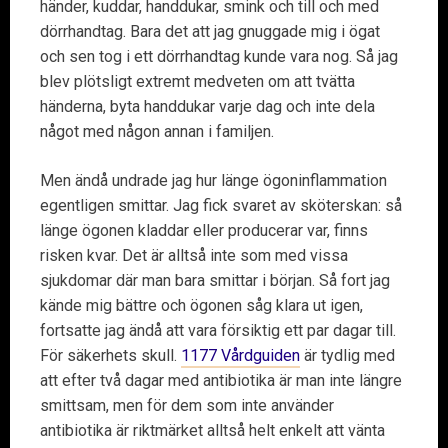
händer, kuddar, handdukar, smink och till och med
dörrhandtag. Bara det att jag gnuggade mig i ögat
och sen tog i ett dörrhandtag kunde vara nog. Så jag
blev plötsligt extremt medveten om att tvätta
händerna, byta handdukar varje dag och inte dela
något med någon annan i familjen.
Men ändå undrade jag hur länge ögoninflammation
egentligen smittar. Jag fick svaret av sköterskan: så
länge ögonen kladdar eller producerar var, finns
risken kvar. Det är alltså inte som med vissa
sjukdomar där man bara smittar i början. Så fort jag
kände mig bättre och ögonen såg klara ut igen,
fortsatte jag ändå att vara försiktig ett par dagar till.
För säkerhets skull.
1177 Vårdguiden
är tydlig med
att efter två dagar med antibiotika är man inte längre
smittsam, men för dem som inte använder
antibiotika är riktmärket alltså helt enkelt att vänta