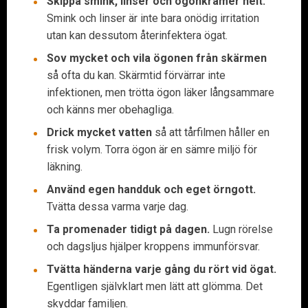
Skippa smink, linser och ögonkrämer helt.
Smink och linser är inte bara onödig irritation
utan kan dessutom återinfektera ögat.
Sov mycket och vila ögonen från skärmen
så ofta du kan. Skärmtid förvärrar inte
infektionen, men trötta ögon läker långsammare
och känns mer obehagliga.
Drick mycket vatten
så att tårfilmen håller en
frisk volym. Torra ögon är en sämre miljö för
läkning.
Använd egen handduk och eget örngott.
Tvätta dessa varma varje dag.
Ta promenader tidigt på dagen.
Lugn rörelse
och dagsljus hjälper kroppens immunförsvar.
Tvätta händerna varje gång du rört vid ögat.
Egentligen självklart men lätt att glömma. Det
skyddar familjen.