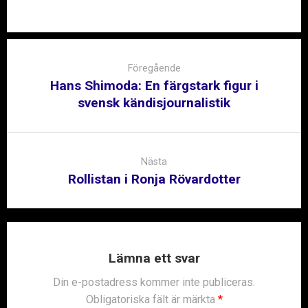
Post
navigation
Föregående
Hans Shimoda: En färgstark figur i
svensk kändisjournalistik
Nästa
Rollistan i Ronja Rövardotter
Lämna ett svar
Din e-postadress kommer inte publiceras.
Obligatoriska fält är märkta
*