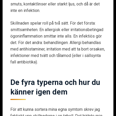
smuts, kontaktlinser eller starkt ljus, och då är det
inte en infektion.
Skillnaden spelar roll på två sätt. För det första:
smittsamheten. En allergisk eller irritationsbetingad
ögoninflammation smittar inte alls. En infektiös gör
det. För det andra: behandlingen. Allergi behandlas
med antihistaminer, irritation med att ta bort orsaken,
infektioner med tvätt och tålamod (eller i sällsynta
fall antibiotika).
De fyra typerna och hur du
känner igen dem
För att kunna sortera mina egna symtom skrev jag
faktiskt upp skillnaderna i en tabell. Det hjälpte mig