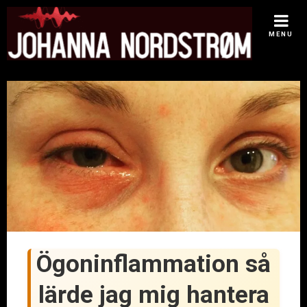
Skip
to
MENU
content
Ögoninflammation så
lärde jag mig hantera